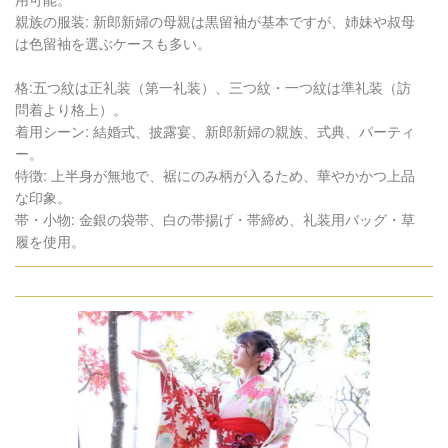
親族の服装: 新郎新婦の母親は黒留袖が基本ですが、姉妹や叔母
は色留袖を選ぶケースも多い。
格:五つ紋は正礼装（第一礼装）、三つ紋・一つ紋は準礼装（訪
問着より格上）。
着用シーン: 結婚式、披露宴、新郎新婦の親族、式典、パーティ
ー。
特徴: 上半身が無地で、裾にのみ柄が入るため、華やかかつ上品
な印象。
帯・小物: 金銀の袋帯、白の帯揚げ・帯締め、礼装用バッグ・草
履を使用。