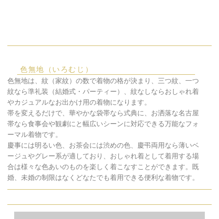
色無地（いろむじ）
色無地は、紋（家紋）の数で着物の格が決まり、三つ紋、一つ
紋なら準礼装（結婚式・パーティー）、紋なしならおしゃれ着
やカジュアルなお出かけ用の着物になります。
帯を変えるだけで、華やかな袋帯なら式典に、お洒落な名古屋
帯なら食事会や観劇にと幅広いシーンに対応できる万能なフォ
ーマル着物です。
慶事には明るい色、お茶会には渋めの色、慶弔両用なら薄いベ
ージュやグレー系が適しており、おしゃれ着として着用する場
合は様々な色あいのものを楽しく着こなすことができます。既
婚、未婚の制限はなくどなたでも着用できる便利な着物です。