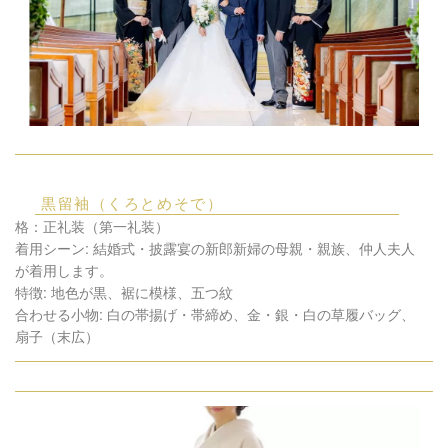
黒留袖（くろとめそで）
格：正礼装（第一礼装）
着用シーン: 結婚式・披露宴の新郎新婦の母親・親族、仲人夫人
が着用します。
特徴: 地色が黒、裾に模様、五つ紋
合わせる小物: 白の帯揚げ・帯締め、金・銀・白の草履バッグ、
扇子（末広）