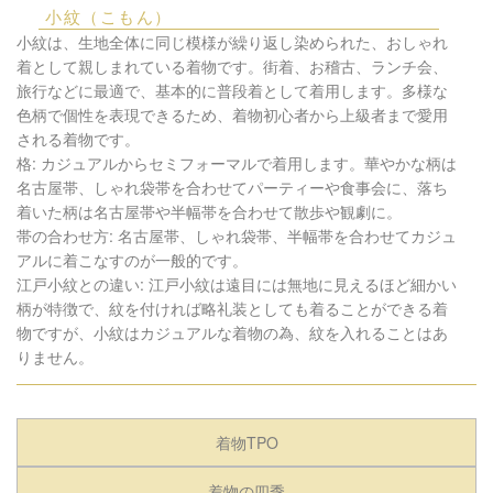
小紋（こもん）
小紋は、生地全体に同じ模様が繰り返し染められた、おしゃれ
着として親しまれている着物です。街着、お稽古、ランチ会、
旅行などに最適で、基本的に普段着として着用します。多様な
色柄で個性を表現できるため、着物初心者から上級者まで愛用
される着物です。
格: カジュアルからセミフォーマルで着用します。華やかな柄は
名古屋帯、しゃれ袋帯を合わせてパーティーや食事会に、落ち
着いた柄は名古屋帯や半幅帯を合わせて散歩や観劇に。
帯の合わせ方: 名古屋帯、しゃれ袋帯、半幅帯を合わせてカジュ
アルに着こなすのが一般的です。
江戸小紋との違い: 江戸小紋は遠目には無地に見えるほど細かい
柄が特徴で、紋を付ければ略礼装としても着ることができる着
物ですが、小紋はカジュアルな着物の為、紋を入れることはあ
りません。
着物TPO
着物の四季