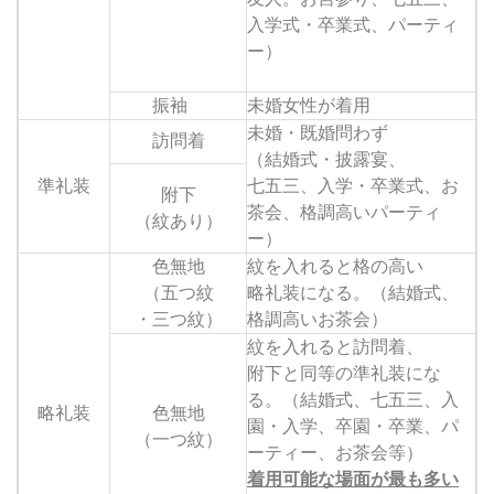
入学式・卒業式、パーティ
ー）
振袖
未婚女性が着用
未婚・既婚問わず
訪問着
（結婚式・披露宴、
準礼装
七五三、入学・卒業式、お
附下
茶会、格調高いパーティ
（紋あり）
ー）
色無地
紋を入れると格の高い
（五つ紋
略礼装になる。（結婚式、
・三つ紋）
格調高いお茶会）
紋を入れると訪問着、
附下と同等の準礼装にな
る。（結婚式、七五三、入
略礼装
色無地
園・入学、卒園・卒業、パ
（一つ紋）
ーティー、お茶会等）
着用可能な場面が最も多い