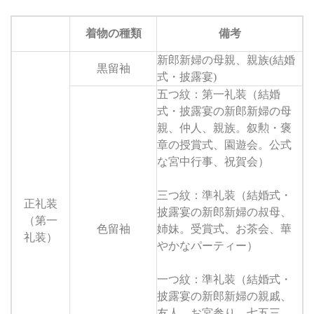
着物の種類
備考
新郎新婦の母親、親族(結婚
黒留袖
式・披露宴)
五つ紋：第一礼装（結婚
式・披露宴の新郎新婦の母
親、仲人、親族。叙勲・褒
章の授賞式、園遊会。公式
な宮中行事、祝賀会）
三つ紋：準礼装（結婚式・
正礼装
披露宴の新郎新婦の叔母、
（第一
色留袖
姉妹。受賞式、お茶会、華
礼装）
やかなパーティー）
一つ紋：準礼装（結婚式・
披露宴の新郎新婦の親戚、
友人。お宮参り、七五三、